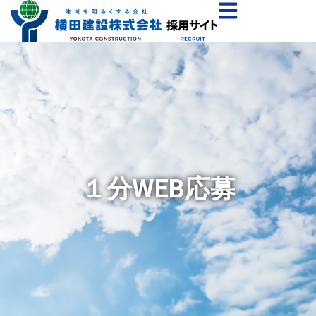
内
容
を
ス
キ
ッ
プ
１分WEB応募